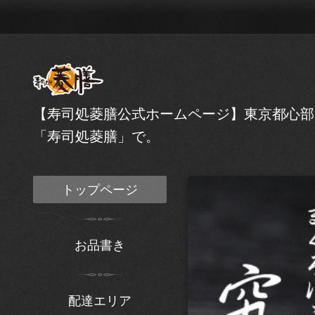
【寿司処菱膳公式ホームページ】東京都心部
「寿司処菱膳」で。
トップページ
お品書き
配達エリア