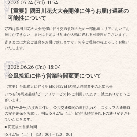
2026.07.24 (Fri) 11:54
【重要】隅田川花火大会開催に伴うお届け遅延の
可能性について
7/25は隅田川花火大会開催に伴う交通規制のため一部配達エリアにおいてお
届けができない、または予定より配達が大幅に遅れる可能性がございます。
皆さまには大変ご迷惑をお掛け致しますが、何卒ご理解の程よろしくお願い
いたします。
2026.06.26 (Fri) 18:04
台風接近に伴う営業時間変更について
【重要】台風接近に伴う明日[6月27日]の開店時間変更のお知らせ
いつも[寿司処菱膳/ビーデリサービス]をご利用いただき、誠にありがとうご
ざいます。
台風[7号.8号]の接近に伴い、公共交通機関の運行乱れや、スタッフの通勤時
の安全確保を考慮し、明日[6月27日（土）]の開店時間を以下の通り変更させ
ていただきます。
■ 変更後の営業時間
[6月27日（土）] [13：00] ～ [20：00]