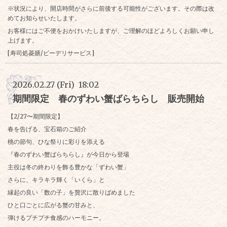
※状況により、開店時間がさらに前後する可能性がございます。その際は改
めてお知らせいたします。
お客様にはご不便をおかけいたしますが、ご理解のほどよろしくお願い申し
上げます。
[寿司処菱膳/ビーデリサービス]
2026.02.27 (Fri) 18:02
期間限定 春のずわい蟹ばらちらし 販売開始
【2/27〜期間限定】
春を告げる、宝石箱のご紹介
桃の節句、ひな祭りに彩りを添える
『春のずわい蟹ばらちらし』が今日から登場
主役は冬の終わりを飾る豊かな「ずわい蟹」
さらに、キラキラ輝く「いくら」と
縁起の良い「数の子」を贅沢に散りばめました
ひと口ごとに広がる蟹の甘みと、
弾けるプチプチ食感のハーモニー。