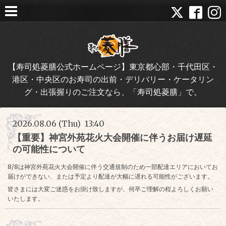
【寿司処菱膳公式ホームページ】東京都心部・千代田区・
港区・中央区のお寿司の出前・デリバリー・ケータリン
グ・出張握りのご注文なら、「寿司処菱膳」で。
2026.08.06 (Thu) 13:40
【重要】神宮外苑花火大会開催に伴うお届け遅延
の可能性について
8/8は神宮外苑花火大会開催に伴う交通規制のため一部配達エリアにおいてお
届けができない、または予定より配達が大幅に遅れる可能性がございます。
皆さまには大変ご迷惑をお掛け致しますが、何卒ご理解の程よろしくお願い
いたします。