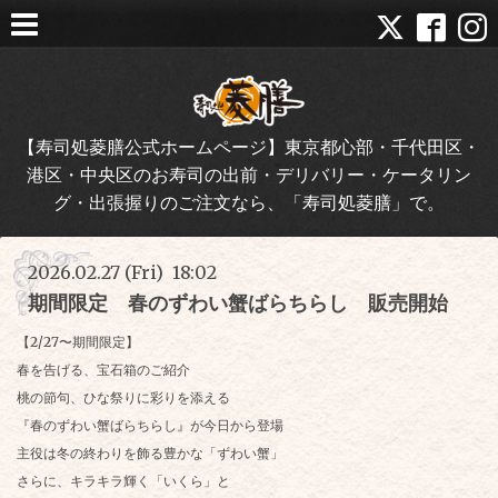
【寿司処菱膳公式ホームページ】東京都心部・千代田区・
港区・中央区のお寿司の出前・デリバリー・ケータリン
グ・出張握りのご注文なら、「寿司処菱膳」で。
2026.02.27 (Fri) 18:02
期間限定 春のずわい蟹ばらちらし 販売開始
【2/27〜期間限定】
春を告げる、宝石箱のご紹介
桃の節句、ひな祭りに彩りを添える
『春のずわい蟹ばらちらし』が今日から登場
主役は冬の終わりを飾る豊かな「ずわい蟹」
さらに、キラキラ輝く「いくら」と