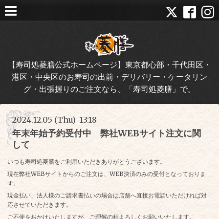
【寿司処菱膳公式ホームページ】東京都心部・千代田区・
港区・中央区のお寿司の出前・デリバリー・ケータリン
グ・出張握りのご注文なら、「寿司処菱膳」で。
2024.12.05 (Thu) 13:18
年末年始予約受付中 弊社WEBサイト注文に関
して
いつも寿司処菱膳をご利用いただきありがとうございます。
現在弊社WEBサイトからのご注文は、WEB決済のみの受付となっておりま
す。
現金払い、法人様のご請求書払いの場合は店舗へ直接お電話いただければ対
応させていただきます。
ご不便をおかけいたしますが、ご理解の程よろしくお願いいたします。