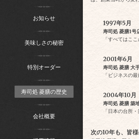
お知らせ
1997年5月
寿司処 菱膳1
「すべてはここ
美味しさの秘密
2001年6月
特別オーダー
寿司処 菱膳 大
「ビジネスの最
寿司処 菱膳の歴史
2004年10月
寿司処 菱膳 築
「日本の台所・
会社概要
次の10年も、皆