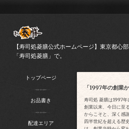
【寿司処菱膳公式ホームページ】東京都心部
「寿司処菱膳」で。
トップページ
「1997年の創
寿司処 菱膳は1997
お品書き
創業以来、今日に至
からこそと、深く感
四半世紀を超える歴
配達エリア
は、創業当時から変