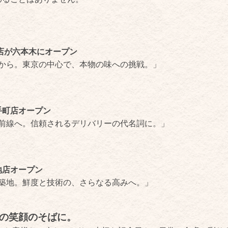
号店が六本木にオープン
から。東京の中心で、本物の味への挑戦。」
手町店オープン
前線へ。信頼されるデリバリーの代名詞に。」
地店オープン
築地。鮮度と技術の、さらなる高みへ。」
様の笑顔のそばに。