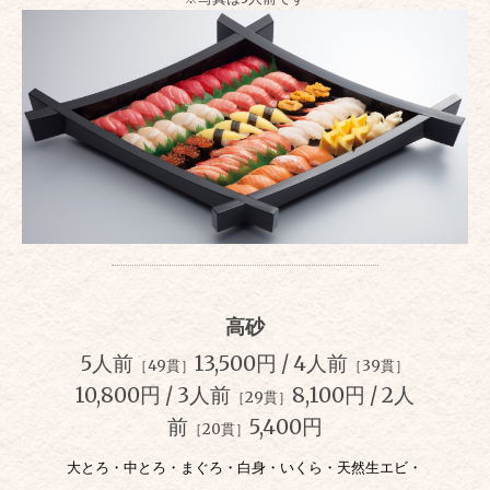
高砂
5人前
13,500円 / 4人前
［49貫］
［39貫］
10,800円
/
3人前
8,100
円
/ 2
人
［29貫］
前
5,400
円
［20貫］
大とろ・中とろ・まぐろ・白身・いくら・天然生エビ・