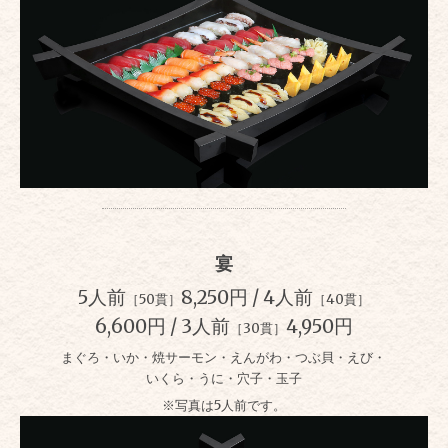
宴
5人前
8,250円 / 4人前
［50貫］
［40貫］
6,600円 / 3人前
4,950円
［30貫］
まぐろ・いか・焼サーモン・えんがわ・つぶ貝・えび・
いくら・うに・穴子・玉子
※写真は5人前です。