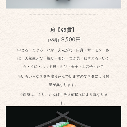
扇【45貫】
8,500円
［45貫］
中とろ・まぐろ・いか・えんがわ・白身・サーモン・さ
ば・天然生えび・焼サーモン・つぶ貝・ねぎとろ・いく
ら・うに・ホッキ貝・えび・玉子・上穴子・たこ
※いろいろなネタを盛り込んでいますのでネタにより数
量が異なります。
※白身は、ぶり、かんぱち等入荷状況により異なりま
す。