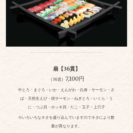
扇【36貫】
7,100円
［36貫］
中とろ・まぐろ・いか・えんがわ・白身・サーモン・さ
ば・天然生えび・焼サーモン・ねぎとろ・いくら・う
に・つぶ貝・ホッキ貝・たこ・玉子・上穴子
※いろいろなネタを盛り込んでいますのでネタにより数
量が異なります。