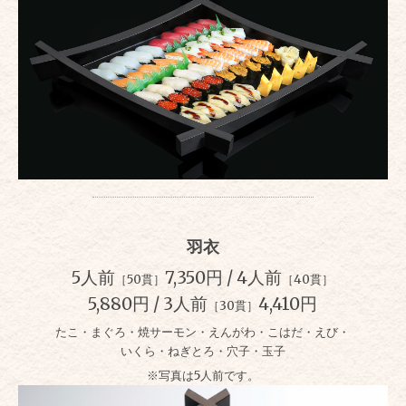
羽衣
5人前
7,350円 / 4人前
［50貫］
［40貫］
5,880円 / 3人前
4,410円
［30貫］
たこ・まぐろ・焼サーモン・えんがわ・こはだ・えび・
いくら・ねぎとろ・穴子・玉子
※写真は5人前です。