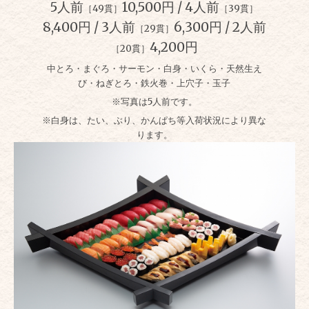
5人前
10,500円 / 4人前
［49貫］
［39貫］
8,400円 / 3人前
6,300円 / 2人前
［29貫］
4,200円
［20貫］
中とろ・まぐろ・サーモン・白身・いくら・天然生え
び・ねぎとろ・鉄火巻・上穴子・玉子
※写真は5人前です。
※白身は、たい、ぶり、かんぱち等入荷状況により異な
ります。