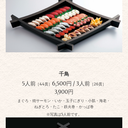
千鳥
5人前
6,500円 / 3人前
［44貫］
［26貫］
3,900円
まぐろ・焼サーモン・いか・玉子にぎり・小肌・海老・
ねぎとろ・たこ・鉄火巻・かっぱ巻
※写真は5人前です。