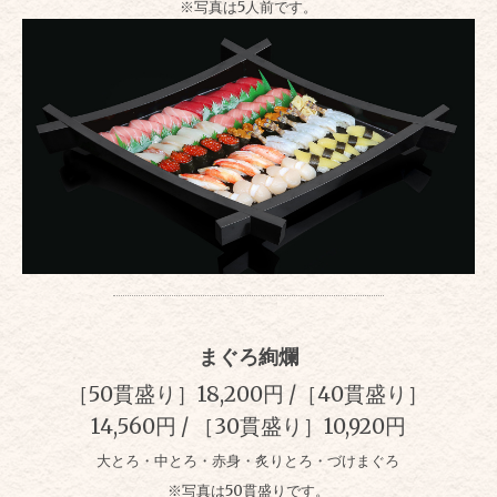
※写真は5人前です。
まぐろ絢爛
［50貫盛り］18,200円 /
［40貫盛り］
14,560円 /
［30貫盛り］10,920円
大とろ・中とろ・赤身・炙りとろ・づけまぐろ
※写真は50貫盛りです。