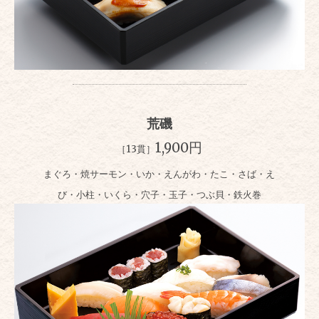
荒磯
1,900円
［13貫］
まぐろ・焼サーモン・いか・えんがわ・たこ・さば・え
び・小柱・いくら・穴子・玉子・つぶ貝・鉄火巻