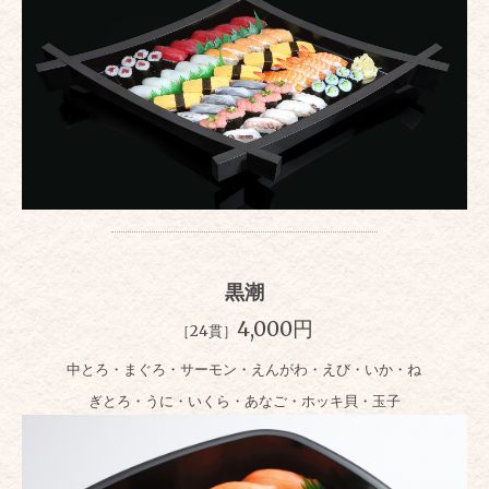
黒潮
4,000円
［24貫］
中とろ・まぐろ・サーモン・えんがわ・えび・いか・ね
ぎとろ・うに・いくら・あなご・ホッキ貝・玉子