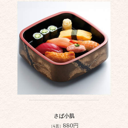
さば小肌
880円
［4貫］