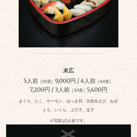
末広
5人前
9,000円 / 4人前
［50貫］
［40貫］
7,200円 / 3人前
5,400円
［30貫］
まぐろ、たこ、サーモン、ほっき貝、天然生えび、ねぎ
とろ、いくら、上穴子、玉子
※写真は5人前です。