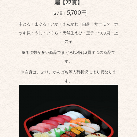
扇【27貫】
5,700円
［27貫］
中とろ・まぐろ・いか・えんがわ・白身・サーモン・ホ
ッキ貝・うに・いくら・天然生えび・玉子・つぶ貝・上
穴子
※
ネタ数が多い商品でまぐろ以外は2貫ずつの商品で
す。
※白身は、ぶり、かんぱち等入荷状況により異なりま
す。