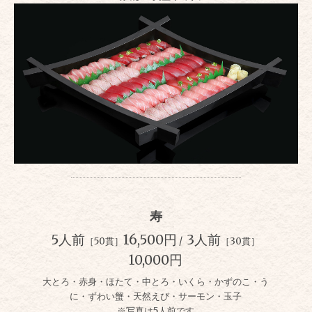
寿
5人前
16,500円
3人前
［50貫］
/
［30貫］
10,000円
大とろ・赤身・ほたて・中とろ・いくら・かずのこ・う
に・ずわい蟹・天然えび・サーモン・玉子
※写真は5人前です