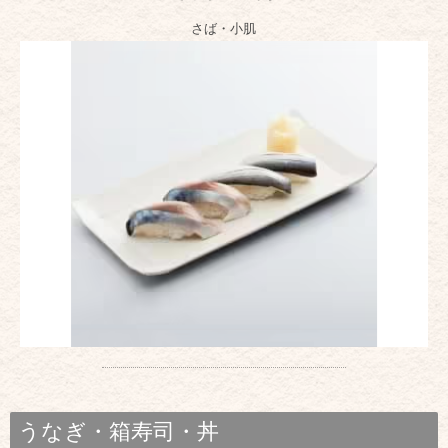
さば・小肌
うなぎ・箱寿司・丼