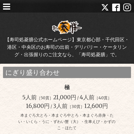
【寿司処菱膳公式ホームページ】東京都心部・千代田区・
港区・中央区のお寿司の出前・デリバリー・ケータリン
グ・出張握りのご注文なら、「寿司処菱膳」で。
にぎり盛り合わせ
極
5人前
21,000円
4人前
［50貫］
/
［40貫］
16,800円
3人前
12,600円
/
［30貫］
本まぐろ大とろ・本まぐろ中とろ・本まぐろ赤身・た
い・いくら・うに・ずわい蟹（大）・生車えび・かずの
こ・ほたて