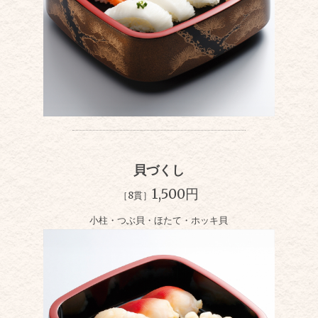
貝づくし
1,500円
［8貫］
小柱・つぶ貝・ほたて・ホッキ貝