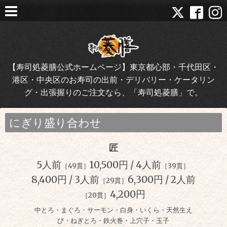
【寿司処菱膳公式ホームページ】東京都心部・千代田区・
港区・中央区のお寿司の出前・デリバリー・ケータリン
グ・出張握りのご注文なら、「寿司処菱膳」で。
にぎり盛り合わせ
匠
5人前
10,500円 / 4人前
［49貫］
［39貫］
8,400円 / 3人前
6,300円 / 2人前
［29貫］
4,200円
［20貫］
中とろ・まぐろ・サーモン・白身・いくら・天然生え
び・ねぎとろ・鉄火巻・上穴子・玉子