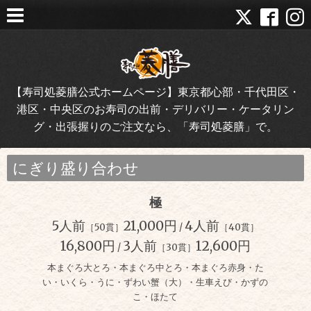
【寿司処菱膳公式ホームページ】東京都心部・千代田区・
港区・中央区のお寿司の出前・デリバリー・ケータリン
グ・出張握りのご注文なら、「寿司処菱膳」で。
にぎり盛り合わせ
極
5人前
21,000円
4人前
［50貫］
/
［40貫］
16,800円
3人前
12,600円
/
［30貫］
本まぐろ大とろ・本まぐろ中とろ・本まぐろ赤身・た
い・いくら・うに・ずわい蟹（大）・生車えび・かずの
こ・ほたて