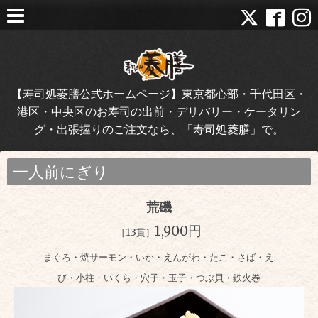
【寿司処菱膳公式ホームページ】東京都心部・千代田区・
港区・中央区のお寿司の出前・デリバリー・ケータリン
グ・出張握りのご注文なら、「寿司処菱膳」で。
一人前にぎり
荒磯
1,900円
［13貫］
まぐろ・焼サーモン・いか・えんがわ・たこ・さば・え
び・小柱・いくら・穴子・玉子・つぶ貝・鉄火巻