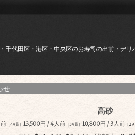
・千代田区・港区・中央区のお寿司の出前・デリ
わせ
高砂
人前
13,500円 / 4人前
10,800円
/
3人前
［49貫］
［39貫］
［2