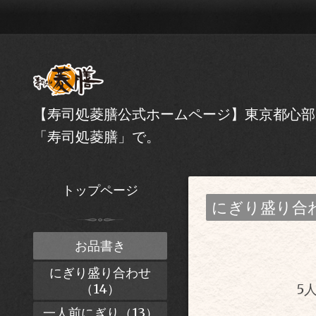
【寿司処菱膳公式ホームページ】東京都心部
「寿司処菱膳」で。
トップページ
にぎり盛り合
お品書き
にぎり盛り合わせ
（14）
5
一人前にぎり（13）