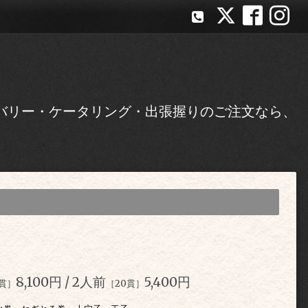
バリー・ケータリング・出張握りのご注文なら、
8,100
円
/ 2
人前
5,400
円
9貫］
［20貫］