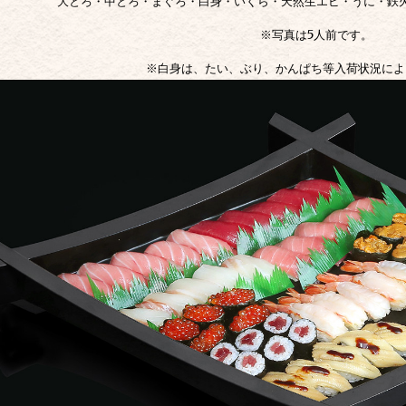
大とろ・中とろ・まぐろ・白身・いくら・天然生エビ・うに・鉄
※写真は5人前です。
※白身は、たい、ぶり、かんぱち等入荷状況によ