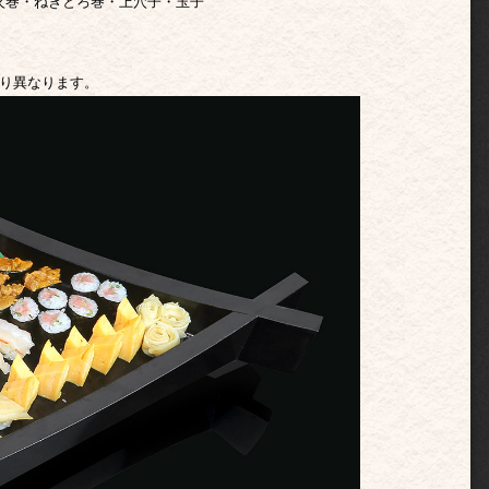
火巻・ねぎとろ巻・上穴子・玉子
り異なります。