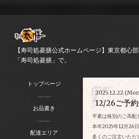
【寿司処菱膳公式ホームページ】東京都心部
「寿司処菱膳」で。
トップページ
2025.12.22 (Mon
12/26ご
お品書き
平素は格別のご高配
本年2025年12月
配達エリア
多くのご注文いただ