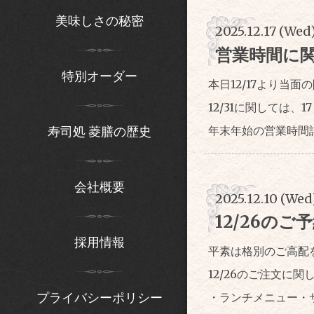
美味しさの秘密
2025.12.17 (Wed
営業時間に
特別オーダー
本日12/17より当
12/31に関しては、
年末年始の営業時間
寿司処 菱膳の歴史
会社概要
2025.12.10 (Wed
12/26の
採用情報
平素は格別のご高配
12/26のご注文に関
プライバシーポリシー
・ランチメニュー・