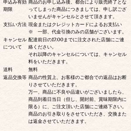
申込み有効
商品のお申し込み後、都合により販売終了とな
期限
ってしまった商品につきましては、申し訳ござ
いませんがキャンセルとさせて頂きます。
支払い方法
現金またはクレジットカードによるお支払い
※ 一部、代金引換のみの店舗がございます。
キャン
セル
配達前日の17:00までに注文された店舗にご連
に
ついて
絡ください。
それ以降のキャンセルについては、キャンセル
料をいただきます。
送料
無料
返品交換等
商品の性質上、お客様のご都合での返品はお断
りさせていただきます。
万一、商品に不良や品違いがございましたら、
商品到着日当日（但し、開封前、賞味期限内に
限る）に、ご注文頂いた店舗にご連絡下さい。
商品のお引き取りをさせていただき、交換また
は返金させていただきます。