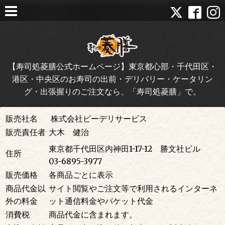
【寿司処菱膳公式ホームページ】東京都心部・千代田区・
港区・中央区のお寿司の出前・デリバリー・ケータリン
グ・出張握りのご注文なら、「寿司処菱膳」で。
販売社名
株式会社ビーデリサービス
販売責任者
大木 健治
東京都千代田区内神田1-17-12 勝文社ビル
住所
03-6895-3977
販売価
格
各商品ごとに表示
商品代金以
サイト閲覧やご注文等で利用されるインターネ
外の料金
ット通信料金やパケット代金
消費税
商品代金に含まれます。