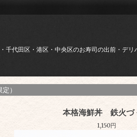
・千代田区・港区・中央区のお寿司の出前・デリ
限定）
本格海鮮丼 鉄火づ
1,150円